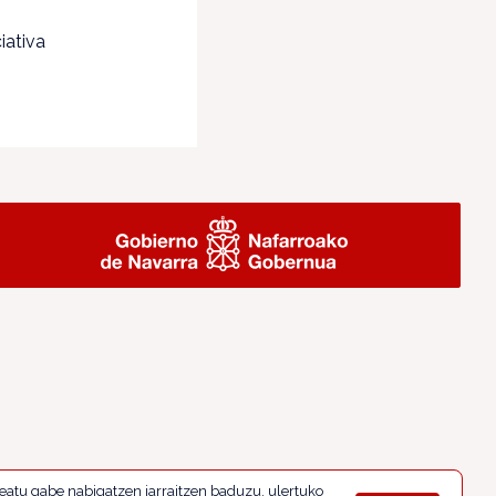
!
iativa
eatu gabe nabigatzen jarraitzen baduzu, ulertuko