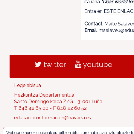
italiana
"Dear world le
Entra en
ESTE ENLAC
Contact
: Maite Salave
Email
: msalaveu@educ
twitter
youtube
Lege abisua
Hezkuntza Departamentua
Santo Domingo kalea Z/G - 31001 Iruña
T 848 42 65 00 - F 848 42 60 52
educacion.informacion@navarra.es
Webgune honek cookieak erabiltzen ditu, zure nabigazio azturak aztert