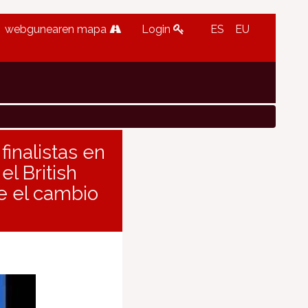
webgunearen mapa
Login
ES
EU
finalistas en
l British
re el cambio