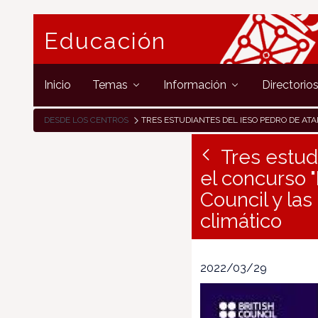
Educación
Inicio
Temas
Información
Directorio
DESDE LOS CENTROS
TRES ESTUDIANTES DEL IESO PEDRO DE ATARRABIA, FINALISTAS EN EL CONCURSO "DEAR WORLD LEADERS" ORGANIZADO POR EL BRITISH COUNCIL Y LAS EMBAJADAS BRITÁNICA E ITALIANA SOBR
Tres estud
el concurso "
Council y las
climático
2022/03/29