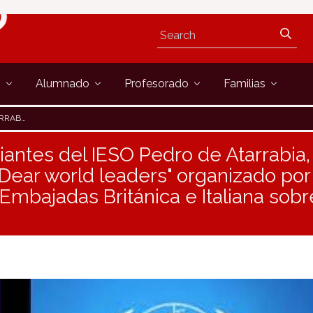
s
Alumnado
Profesorado
Familias
E EL CAMBIO CLIMÁTICO
iantes del IESO Pedro de Atarrabia, 
Dear world leaders" organizado por e
 Embajadas Británica e Italiana sob