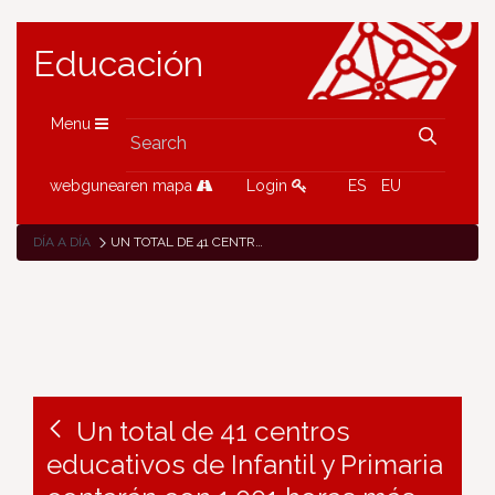
Educación
Menu
webgunearen mapa
Login
ES
EU
DÍA A DÍA
UN TOTAL DE 41 CENTROS EDUCATIVOS DE INFANTIL Y PRIMARIA CONTARÁN CON 1.001 HORAS MÁS DE REFUERZO DE ATENCIÓN A LA DIVERSIDAD EN EL CURSO 2024/2025
Un total de 41 centros
educativos de Infantil y Primaria