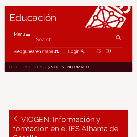
Educación
Menu
webgunearen mapa
Login
ES
EU
DESDE LOS CENTROS
VIOGEN: INFORMACIÓN Y FORMACIÓN EN EL IES ALHAMA DE CORELLA
VIOGEN: Información y
formación en el IES Alhama de