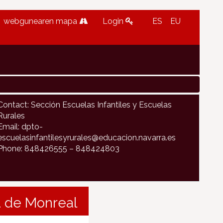
webgunearen mapa
Login
ES
EU
Contact: Sección Escuelas Infantiles y Escuelas
Rurales
Email: dpto-
escuelasinfantilesyrurales@educacion.navarra.es
Phone: 848426555 – 848424803
la de Monreal