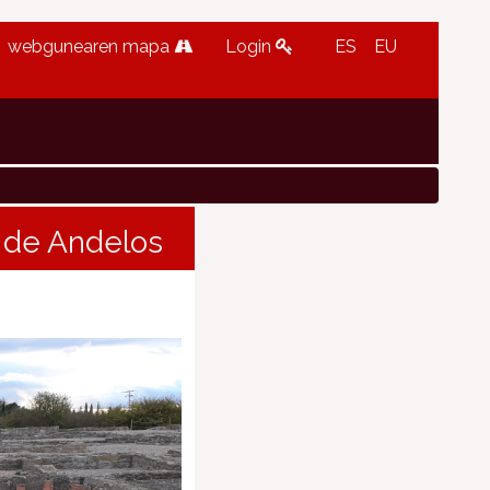
webgunearen mapa
Login
ES
EU
o de Andelos