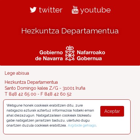
twitter
youtube
Hezkuntza Departamentua
Lege abisua
Hezkuntza Departamentua
Santo Domingo kalea Z/G - 31001 Iruña
T 848 42 65 00 - F 848 42 60 52
educacion.informacion@navarra.es
Webgune honek cookieak erabiltzen ditu, zure
nabigazio azturak aztertuz informazioa hobeki eman
Aceptar
ahal diezazugun. Nabigatzailean cookieak blokeatu
gabe nabigatzen jarraitzen baduzu, ulertuko dugu
onartzen duzula cookieak erabiltzea.
Argibide gehiago
.