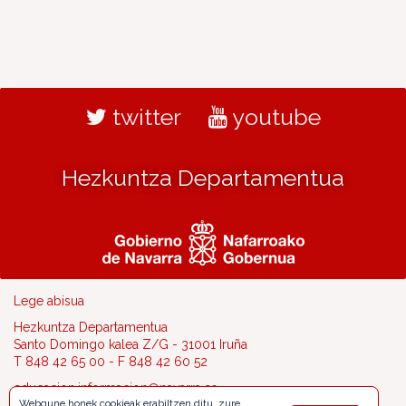
twitter
youtube
Hezkuntza Departamentua
Lege abisua
Hezkuntza Departamentua
Santo Domingo kalea Z/G - 31001 Iruña
T 848 42 65 00 - F 848 42 60 52
educacion.informacion@navarra.es
Webgune honek cookieak erabiltzen ditu, zure