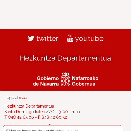
twitter
youtube
Hezkuntza Departamentua
Lege abisua
Hezkuntza Departamentua
Santo Domingo kalea Z/G - 31001 Iruña
T 848 42 65 00 - F 848 42 60 52
educacion.informacion@navarra.es
Webgune honek cookieak erabiltzen ditu, zure