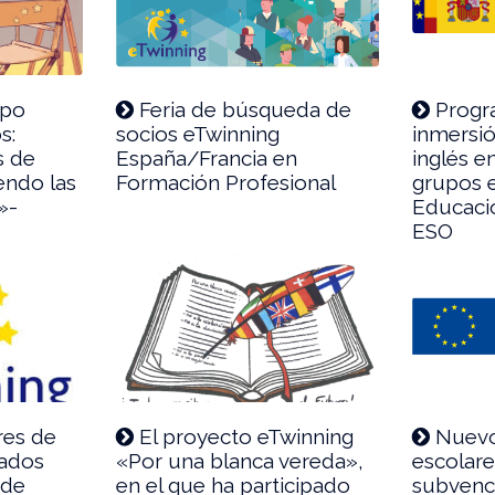
upo
Feria de búsqueda de
Progr
s:
socios eTwinning
inmersió
s de
España/Francia en
inglés e
endo las
Formación Profesional
grupos e
»-
Educació
ESO
res de
El proyecto eTwinning
Nuevo
tados
«Por una blanca vereda»,
escolare
 de
en el que ha participado
subvenc