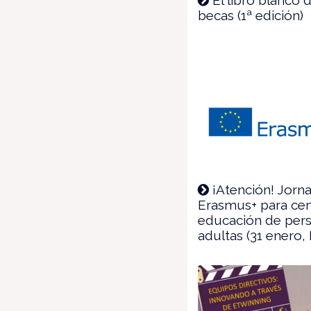
becas (1ª edición)
¡Atención! Jorn
Erasmus+ para cen
educación de per
adultas (31 enero,