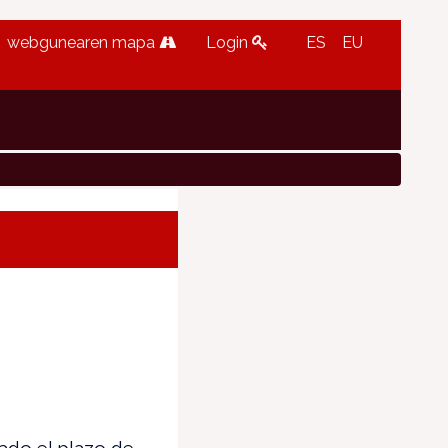
webgunearen mapa
Login
ES
EU
ado el plazo de