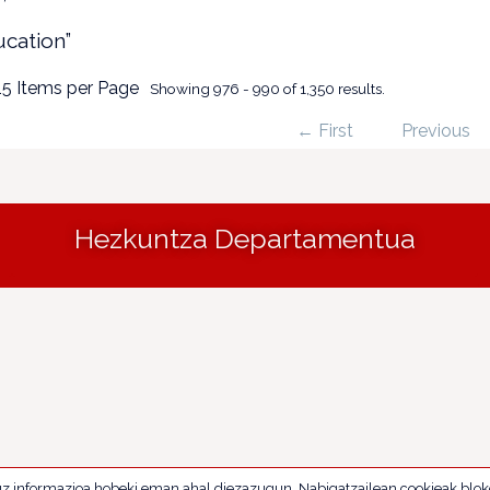
ucation”
15 Items per Page
Showing 976 - 990 of 1,350 results.
← First
Previous
Hezkuntza Departamentua
uz informazioa hobeki eman ahal diezazugun. Nabigatzailean cookieak blok