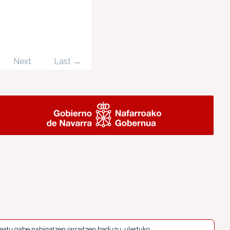
Next
Last →
eatu gabe nabigatzen jarraitzen baduzu, ulertuko