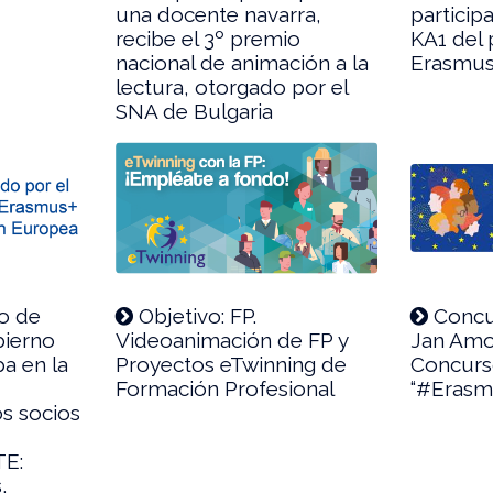
una docente navarra,
particip
recibe el 3º premio
KA1 del
nacional de animación a la
Erasmus
lectura, otorgado por el
SNA de Bulgaria
o de
Objetivo: FP.
Concu
bierno
Videoanimación de FP y
Jan Amo
pa en la
Proyectos eTwinning de
Concurso
Formación Profesional
“#Erasmu
os socios
TE:
,