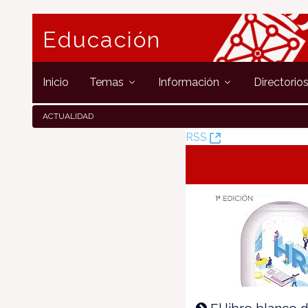
Educación
Inicio
Temas
Información
Directorio
ACTUALIDAD
(Opens
RSS
New
Window)
El libro blanco d