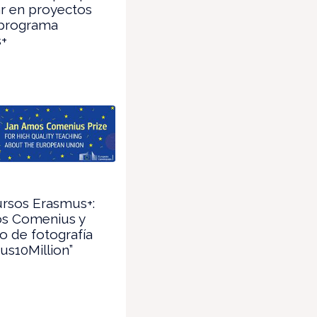
ar en proyectos
 programa
+
rsos Erasmus+:
s Comenius y
 de fotografía
s10Million”