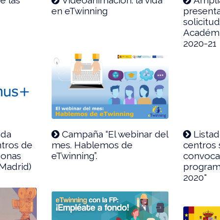
en eTwinning
present
solicitu
Académi
2020-21
ada
Campaña “El webinar del
Listad
tros de
mes. Hablemos de
centros 
sonas
eTwinning”.
convocat
 Madrid)
program
2020"