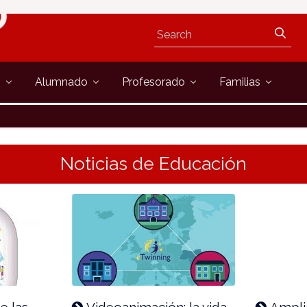
s
Alumnado
Profesorado
Familias
Noticias de Educación
e las
Videoanimación: la vida
Ampli