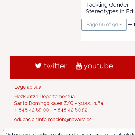
Tackling Gender
Stereotypes in Ed
— 
Page 66 of 90
twitter
youtube
Lege abisua
Hezkuntza Departamentua
Santo Domingo kalea Z/G - 31001 Iruña
T 848 42 65 00 - F 848 42 60 52
educacion.informacion@navarra.es
Webgune honek cookieak erabiltzen ditu, zure nabigazio azturak aztert