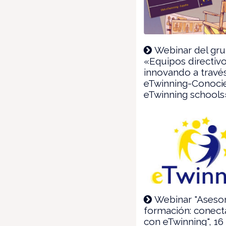
Webinar del gr
«Equipos directivo
innovando a travé
eTwinning-Conoci
eTwinning schools
Webinar "Aseso
formación: conec
con eTwinning", 16