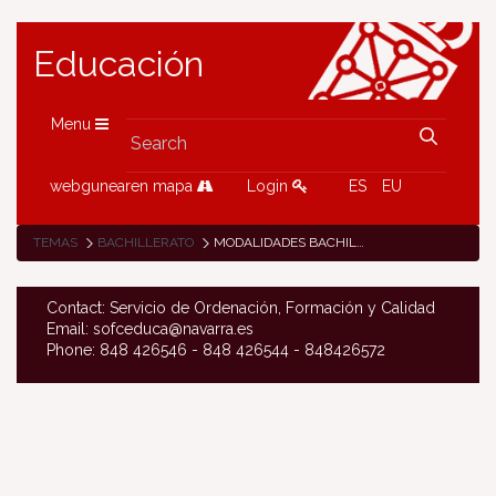
Educación
Menu
webgunearen mapa
Login
ES
EU
TEMAS
BACHILLERATO
MODALIDADES BACHILLERATO
Contact: Servicio de Ordenación, Formación y Calidad
Email: sofceduca@navarra.es
Phone: 848 426546 - 848 426544 - 848426572