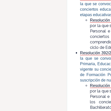
la que se convoc
conciertos educa
etapas educativas
Resolución
por la que 
Personal e
concierto
comprendid
ciclo de Edu
Resolución 392/
la que se convo
Primaria, Educac
vigente su conci
de Formación Pr
suscripción de nu
Resolución
por la que 
Personal e 
los conci
Bachillerat