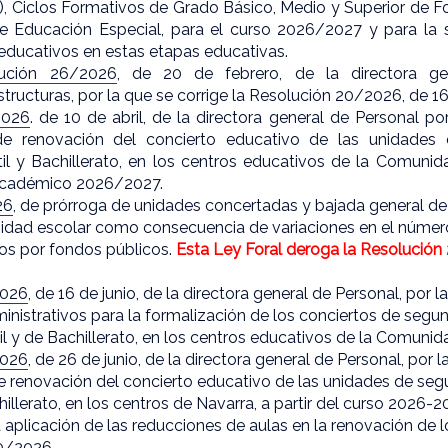
, Ciclos Formativos de Grado Básico, Medio y Superior de F
e Educación Especial, para el curso 2026/2027 y para la 
educativos en estas etapas educativas.
lución 26/2026
, de 20 de febrero, de la directora ge
structuras, por la que se corrige la Resolución 20/2026, de 16
2026
. de 10 de abril, de la directora general de Personal po
de renovación del concierto educativo de las unidades
il y Bachillerato, en los centros educativos de la Comunid
 académico 2026/2027.
26
, de prórroga de unidades concertadas y bajada general de
idad escolar como consecuencia de variaciones en el núme
os por fondos públicos.
Esta Ley Foral deroga la Resolución
2026
, de 16 de junio, de la directora general de Personal, por 
istrativos para la formalización de los conciertos de segun
il y de Bachillerato, en los centros educativos de la Comunid
2026
, de 26 de junio, de la directora general de Personal, por l
 renovación del concierto educativo de las unidades de seg
llerato, en los centros de Navarra, a partir del curso 2026-2
 aplicación de las reducciones de aulas en la renovación de l
10/2026.