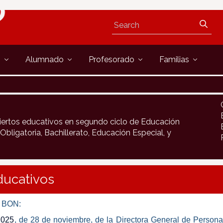
s
Alumnado
Profesorado
Familias
nciertos educativos en segundo ciclo de Educación
Obligatoria, Bachillerato, Educación Especial, y
ducativos
l BON:
2025
, de 28 de noviembre, de la Directora General de Personal 