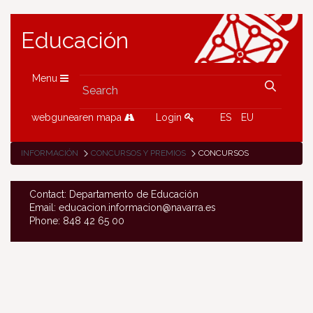
Educación
Menu
webgunearen mapa
Login
ES
EU
INFORMACIÓN
CONCURSOS Y PREMIOS
CONCURSOS
Contact: Departamento de Educación
Email: educacion.informacion@navarra.es
Phone: 848 42 65 00