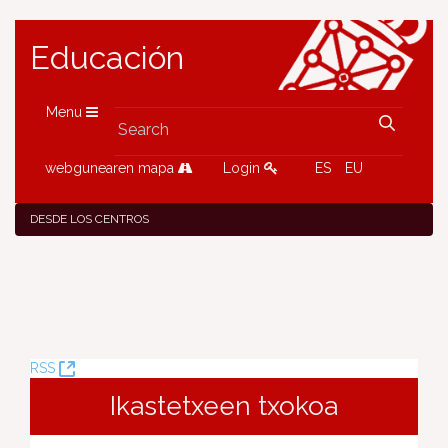
Educación
Menu
webgunearen mapa
Login
ES
EU
DESDE LOS CENTROS
(Opens
RSS
New
Ikastetxeen txokoa
Window)