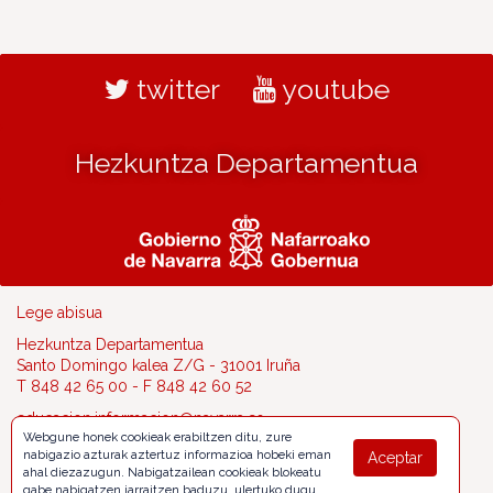
twitter
youtube
Hezkuntza Departamentua
Lege abisua
Hezkuntza Departamentua
Santo Domingo kalea Z/G - 31001 Iruña
T 848 42 65 00 - F 848 42 60 52
educacion.informacion@navarra.es
Webgune honek cookieak erabiltzen ditu, zure
nabigazio azturak aztertuz informazioa hobeki eman
Aceptar
ahal diezazugun. Nabigatzailean cookieak blokeatu
gabe nabigatzen jarraitzen baduzu, ulertuko dugu