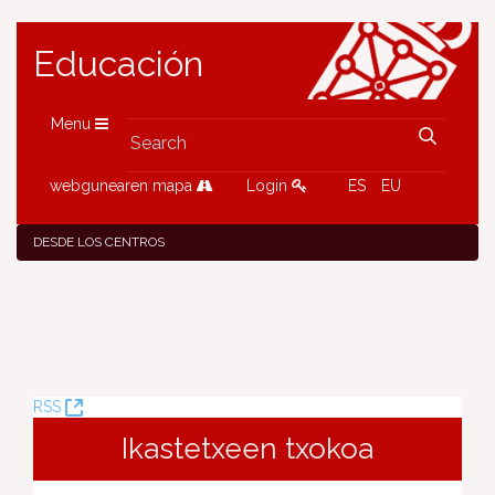
Educación
Menu
webgunearen mapa
Login
ES
EU
DESDE LOS CENTROS
(Opens
RSS
New
Ikastetxeen txokoa
Window)