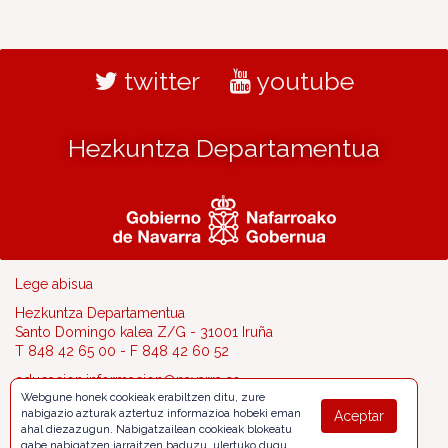
twitter
youtube
Hezkuntza Departamentua
Lege abisua
Hezkuntza Departamentua
Santo Domingo kalea Z/G - 31001 Iruña
T 848 42 65 00 - F 848 42 60 52
educacion.informacion@navarra.es
Webgune honek cookieak erabiltzen ditu, zure
nabigazio azturak aztertuz informazioa hobeki eman
Aceptar
ahal diezazugun. Nabigatzailean cookieak blokeatu
gabe nabigatzen jarraitzen baduzu, ulertuko dugu