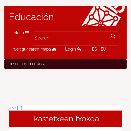
Educación
Menu
webgunearen mapa
Login
ES
EU
DESDE LOS CENTROS
(Opens
RSS
New
Ikastetxeen txokoa
Window)