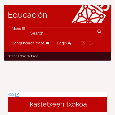
Educación
Menu
webgunearen mapa
Login
ES
EU
DESDE LOS CENTROS
(Opens
RSS
New
Ikastetxeen txokoa
Window)