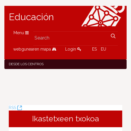
Educación
Menu
webgunearen mapa
Login
ES
EU
DESDE LOS CENTROS
(Opens
RSS
New
Ikastetxeen txokoa
Window)