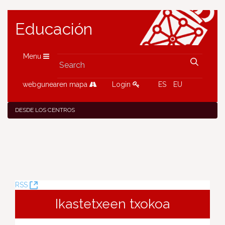
Educación
Menu
webgunearen mapa
Login
ES
EU
DESDE LOS CENTROS
(Opens
RSS
New
Ikastetxeen txokoa
Window)