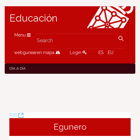
Educación
Menu
webgunearen mapa
Login
ES
EU
DÍA A DÍA
(Opens
RSS
New
Egunero
Window)