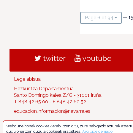
— 15
Page 6 of 94
twitter
youtube
Lege abisua
Hezkuntza Departamentua
Santo Domingo kalea Z/G - 31001 Iruña
T 848 42 65 00 - F 848 42 60 52
educacion.informacion@navarra.es
Webgune honek cookieak erabiltzen ditu, zure nabigazio azturak aztert
dugu onartzen duzula cookieak erabiltzea.
Argibide gehiago
.