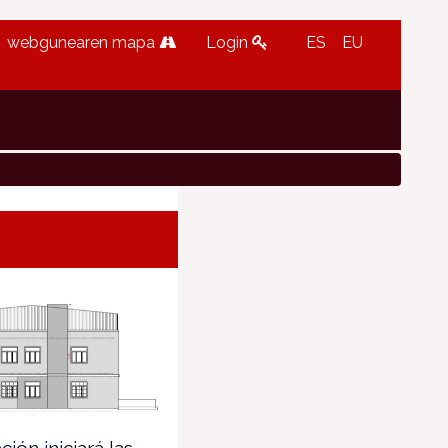
webgunearen mapa
Login
ES
EU
ión iniciará las