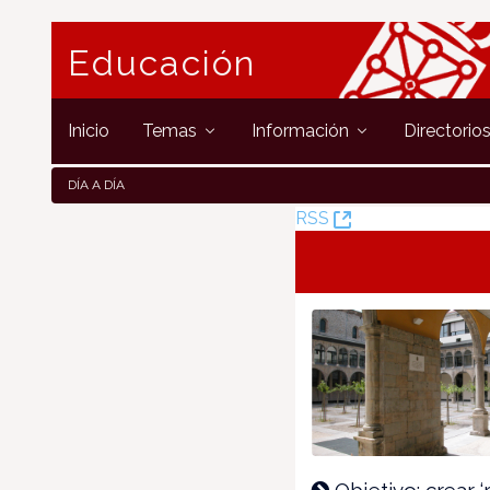
Educación
Inicio
Temas
Información
Directorio
DÍA A DÍA
(Opens
RSS
New
Window)
Objetivo: crear ‘