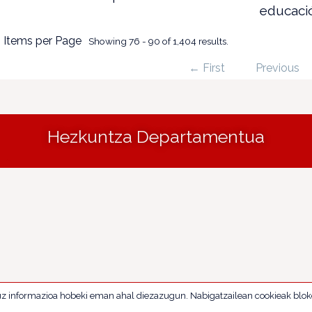
educació
 Items per Page
Showing 76 - 90 of 1,404 results.
← First
Previous
Hezkuntza Departamentua
uz informazioa hobeki eman ahal diezazugun. Nabigatzailean cookieak blok