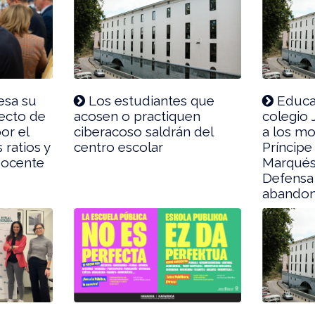
esa su
Los estudiantes que
Educac
ecto de
acosen o practiquen
colegio 
por el
ciberacoso saldrán del
a los m
 ratios y
centro escolar
Príncipe
 docente
Marqués 
Defensa 
abandona