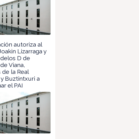
ión autoriza al
Joakin Lizarraga y
odelos D de
 de Viana,
de la Real
y Buztintxuri a
r el PAI