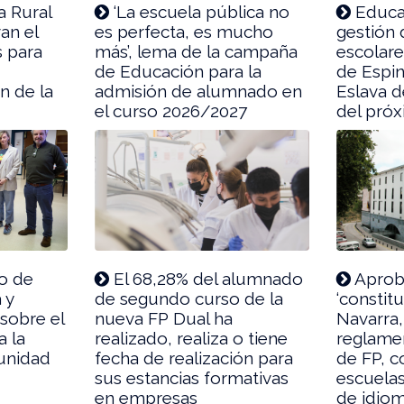
a Rural
‘La escuela pública no
Educac
an el
es perfecta, es mucho
gestión
 para
más’, lema de la campaña
escolare
de Educación para la
de Espin
n de la
admisión de alumnado en
Eslava d
el curso 2026/2027
del próx
o de
El 68,28% del alumnado
Aprob
 y
de segundo curso de la
‘constit
sobre el
nueva FP Dual ha
Navarra,
 la
realizado, realiza o tiene
reglamen
unidad
fecha de realización para
de FP, c
sus estancias formativas
escuelas
en empresas
de idiom