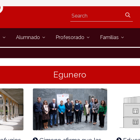
s
Alumnado
Profesorado
Familias
Egunero
refugios
Gimeno afirma que las
Educac