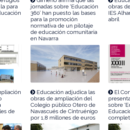
ula para
jornadas sobre ‘Educación
obras de
ducación
360’ han puesto las bases
IES Alha
para la promoción
abril
normativa de un pilotaje
de educación comunitaria
en Navarra
pliación
Educación adjudica las
El Con
o
obras de ampliación del
presenta
a
Colegio público Otero de
sobre ‘E
les de
Navascués de Cintruénigo
Educaci
por 1,8 millones de euros
complet