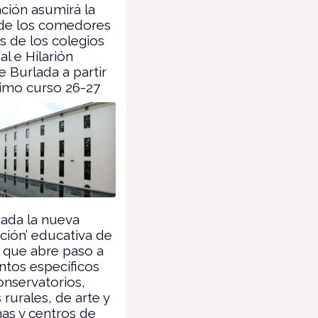
ión asumirá la
 de los comedores
s de los colegios
al e Hilarión
e Burlada a partir
imo curso 26-27
ada la nueva
ución’ educativa de
 que abre paso a
tos específicos
onservatorios,
 rurales, de arte y
as y centros de