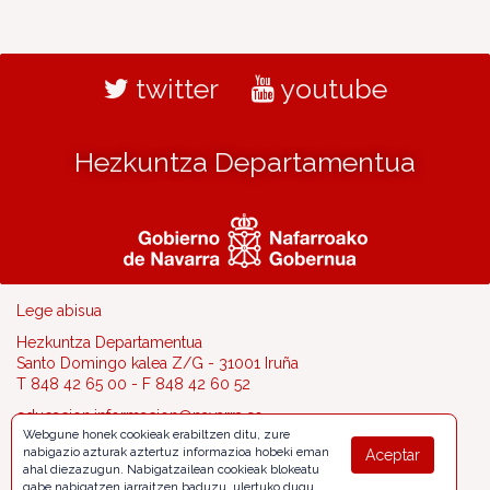
twitter
youtube
Hezkuntza Departamentua
Lege abisua
Hezkuntza Departamentua
Santo Domingo kalea Z/G - 31001 Iruña
T 848 42 65 00 - F 848 42 60 52
educacion.informacion@navarra.es
Webgune honek cookieak erabiltzen ditu, zure
nabigazio azturak aztertuz informazioa hobeki eman
Aceptar
ahal diezazugun. Nabigatzailean cookieak blokeatu
gabe nabigatzen jarraitzen baduzu, ulertuko dugu