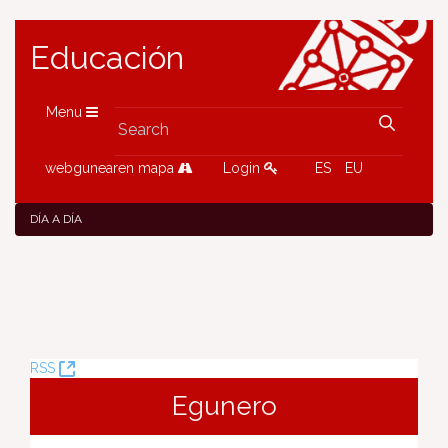
Educación
Menu
webgunearen mapa
Login
ES
EU
DÍA A DÍA
(Opens
RSS
New
Egunero
Window)