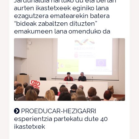
Jardunaldia hartuko du eta bertan
aurten ikastetxeek eginiko lana
ezagutzera ematearekin batera
“bideak zabaltzen dituzten”
emakumeen lana omenduko da
PROEDUCAR-HEZIGARRI
esperientzia partekatu dute 40
ikastetxek