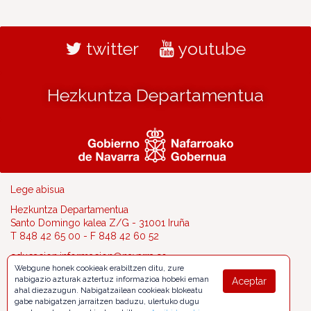
twitter
youtube
Hezkuntza Departamentua
Lege abisua
Hezkuntza Departamentua
Santo Domingo kalea Z/G - 31001 Iruña
T 848 42 65 00 - F 848 42 60 52
educacion.informacion@navarra.es
Webgune honek cookieak erabiltzen ditu, zure
nabigazio azturak aztertuz informazioa hobeki eman
Aceptar
ahal diezazugun. Nabigatzailean cookieak blokeatu
gabe nabigatzen jarraitzen baduzu, ulertuko dugu