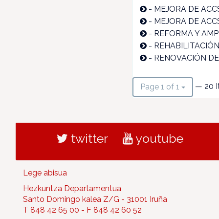
-
MEJORA DE ACCS
-
MEJORA DE ACCS
-
REFORMA Y AMP
-
REHABILITACIÓN
-
RENOVACIÓN DE 
— 20 I
Page 1 of 1
twitter
youtube
Lege abisua
Hezkuntza Departamentua
Santo Domingo kalea Z/G - 31001 Iruña
T 848 42 65 00 - F 848 42 60 52