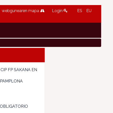
webgunearen mapa
Login
ES
EU
CIP FP SAKANA EN
N PAMPLONA
 OBLIGATORIO