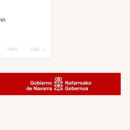
NA
Next
Last →