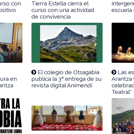
curso con
Tierra Estella cierra el
intergen
sitivo
curso con una actividad
escuela
de convivencia
El colegio de Otsagabia
Las es
tura en
publica la 3ª entrega de su
Arantza 
rantza
revista digital Animendi
celebra
Teatral"