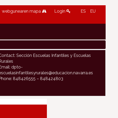
webgunearen mapa
Login
ES
EU
Contact: Sección Escuelas Infantiles y Escuelas
Rurales
Email: dpto-
escuelasinfantilesyrurales@educacion.navarra.es
Phone: 848426555 – 848424803