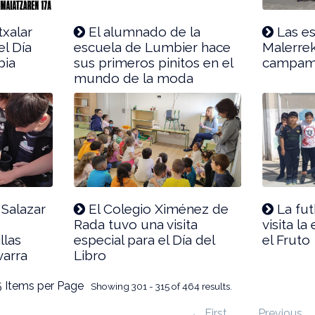
txalar
El alumnado de la
Las es
el Día
escuela de Lumbier hace
Malerre
bia
sus primeros pinitos en el
campam
mundo de la moda
Salazar
El Colegio Ximénez de
La fut
Rada tuvo una visita
visita la
llas
especial para el Día del
el Fruto
varra
Libro
5 Items per Page
Showing 301 - 315 of 464 results.
← First
Previous