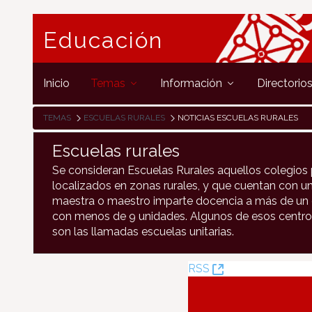
Educación
Inicio
Temas
Información
Directorio
TEMAS
ESCUELAS RURALES
NOTICIAS ESCUELAS RURALES
Escuelas rurales
Se consideran Escuelas Rurales aquellos colegios 
localizados en zonas rurales, y que cuentan con un
maestra o maestro imparte docencia a más de un c
con menos de 9 unidades. Algunos de esos centro
son las llamadas escuelas unitarias.
(Opens
RSS
New
Window)