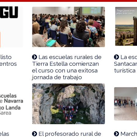
listo
Las escuelas rurales de
La esc
uentros
Tierra Estella comienzan
Santacar
el curso con una exitosa
turística
jornada de trabajo
elas
El profesorado rural de
March