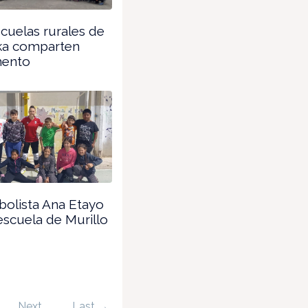
cuelas rurales de
ka comparten
ento
bolista Ana Etayo
 escuela de Murillo
Next
Last →