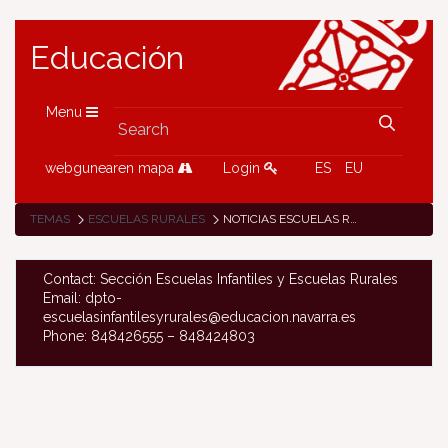
Educación
Menu
webgunearen mapa
Login
ES
EU
TEMAS
ESCUELAS RURALES
NOTICIAS ESCUELAS RURALES
Contact: Sección Escuelas Infantiles y Escuelas Rurales
Email: dpto-
escuelasinfantilesyrurales@educacion.navarra.es
Phone: 848426555 – 848424803