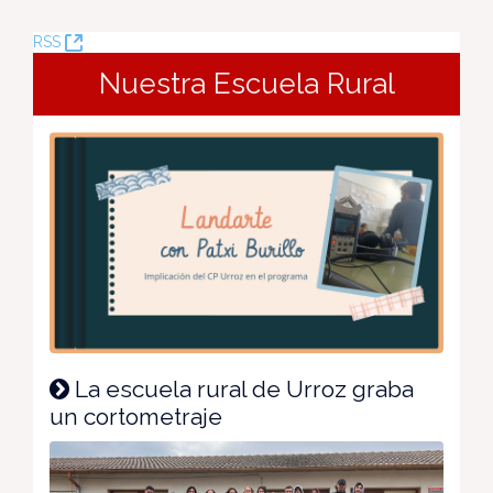
(Opens
RSS
New
Nuestra Escuela Rural
Window)
La escuela rural de Urroz graba
un cortometraje