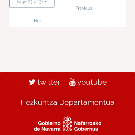
Page 23 of 31
Previous
Next
twitter
youtube
Hezkuntza Departamentua