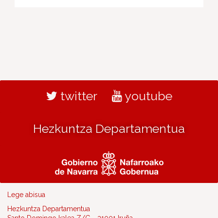
twitter
youtube
Hezkuntza Departamentua
Lege abisua
Hezkuntza Departamentua
Santo Domingo kalea Z/G - 31001 Iruña