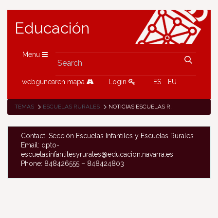
Educación
Menu
webgunearen mapa
Login
ES
EU
TEMAS
ESCUELAS RURALES
NOTICIAS ESCUELAS RURALES
Contact: Sección Escuelas Infantiles y Escuelas Rurales
Email: dpto-
escuelasinfantilesyrurales@educacion.navarra.es
Phone: 848426555 – 848424803