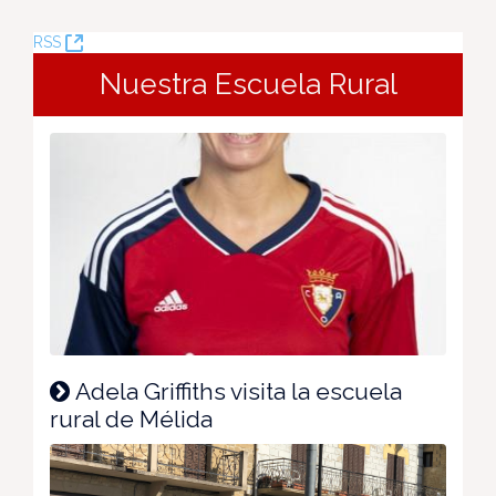
(Opens
RSS
New
Nuestra Escuela Rural
Window)
Adela Griffiths visita la escuela
rural de Mélida