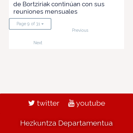
de Bortziriak continúan con sus
reuniones mensuales
Page 9 of 31
Previous
Next
twitter
youtube
Hezkuntza Departamentua