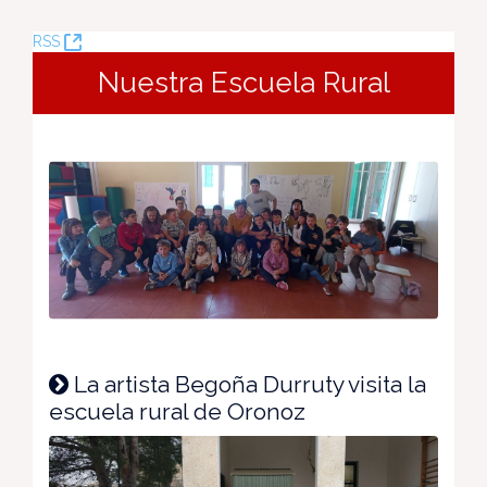
(Opens
RSS
New
Nuestra Escuela Rural
Window)
La artista Begoña Durruty visita la
escuela rural de Oronoz