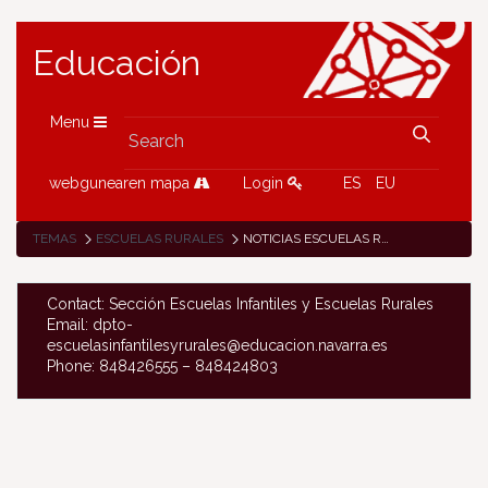
Educación
Menu
webgunearen mapa
Login
ES
EU
TEMAS
ESCUELAS RURALES
NOTICIAS ESCUELAS RURALES
Contact: Sección Escuelas Infantiles y Escuelas Rurales
Email: dpto-
escuelasinfantilesyrurales@educacion.navarra.es
Phone: 848426555 – 848424803