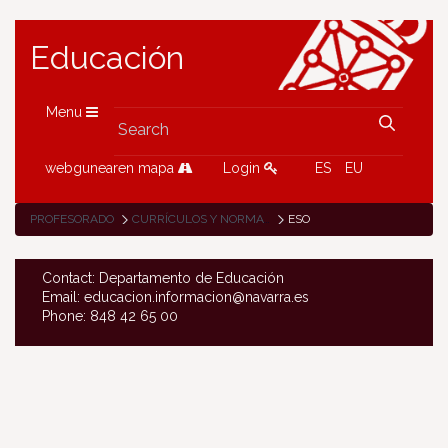
Educación
Menu
webgunearen mapa
Login
ES
EU
PROFESORADO
CURRÍCULOS Y NORMATIVA
ESO
Contact: Departamento de Educación
Email: educacion.informacion@navarra.es
Phone: 848 42 65 00