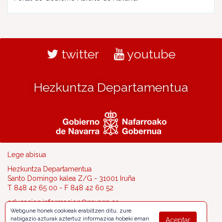
twitter
youtube
Hezkuntza Departamentua
Lege abisua
Hezkuntza Departamentua
Santo Domingo kalea Z/G - 31001 Iruña
T 848 42 65 00 - F 848 42 60 52
educacion.informacion@navarra.es
Webgune honek cookieak erabiltzen ditu, zure
nabigazio azturak aztertuz informazioa hobeki eman
Aceptar