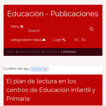
Educación - Publicaciones
Menu
webgunearen mapa
Login
ES
EU
DPTO
PUBLICACIONES
CATÁLOGO
PRIMARIA
Content with tag
.
primaria
El plan de lectura en los
centros de Educación Infantil y
Primaria