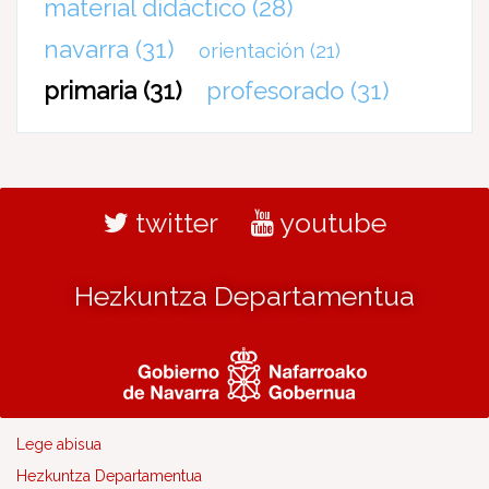
material didáctico
(28)
navarra
(31)
orientación
(21)
primaria
(31)
profesorado
(31)
twitter
youtube
Hezkuntza Departamentua
Lege abisua
Hezkuntza Departamentua