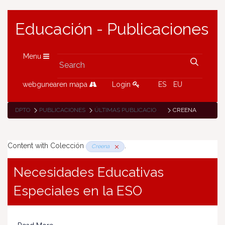
Educación - Publicaciones
Menu
webgunearen mapa
Login
ES
EU
DPTO
PUBLICACIONES
ÚLTIMAS PUBLICACIONES
CREENA
Content with Colección
.
Creena
Necesidades Educativas
Especiales en la ESO