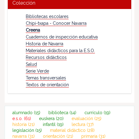
Colección
Bibliotecas escolares
Chipi-txapa - Conocer Navarra
Creena
Cuadernos de inspección educativa
Historia de Navarra
Materiales didácticos para la E.S.O.
Recursos didácticos
Salud
Serie Verde
Temas transversales
Textos de orientación
alumnado
(15)
biblioteca
(14)
currículo
(19)
e.s.o.
(61)
euskera
(20)
evaluación
(25)
historia
(21)
infantil
(19)
lectura
(37)
legislación
(15)
material didáctico
(28)
navarra
(31)
orientación
(21)
primaria
(31)