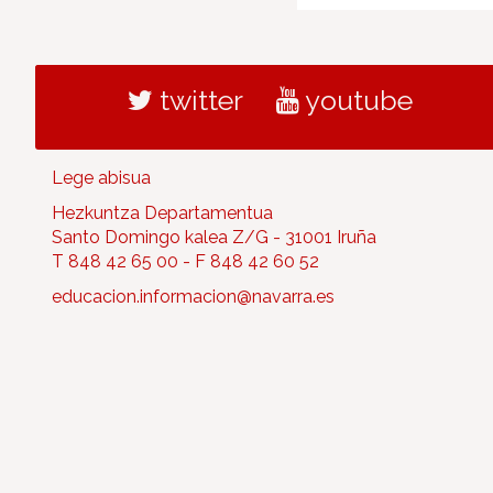
twitter
youtube
Lege abisua
Hezkuntza Departamentua
Santo Domingo kalea Z/G - 31001 Iruña
T 848 42 65 00 - F 848 42 60 52
educacion.informacion@navarra.es