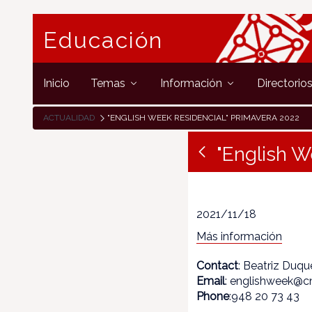
Educación
Inicio
Temas
Información
Directorio
ACTUALIDAD
"ENGLISH WEEK RESIDENCIAL" PRIMAVERA 2022
"English W
2021/11/18
Más información
Contact
: Beatriz Duqu
Email
: englishweek@cn
Phone
:948 20 73 43