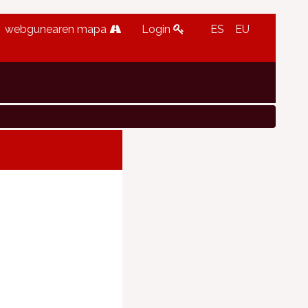
webgunearen mapa
Login
ES
EU