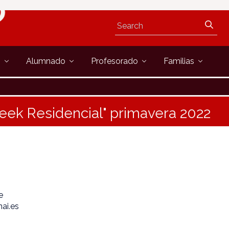
s
Alumnado
Profesorado
Familias
eek Residencial" primavera 2022
e
ai.es