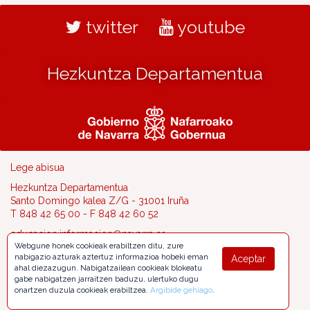
twitter
youtube
Hezkuntza Departamentua
Lege abisua
Hezkuntza Departamentua
Santo Domingo kalea Z/G - 31001 Iruña
T 848 42 65 00 - F 848 42 60 52
educacion.informacion@navarra.es
Webgune honek cookieak erabiltzen ditu, zure
nabigazio azturak aztertuz informazioa hobeki eman
Aceptar
ahal diezazugun. Nabigatzailean cookieak blokeatu
gabe nabigatzen jarraitzen baduzu, ulertuko dugu
onartzen duzula cookieak erabiltzea.
Argibide gehiago
.