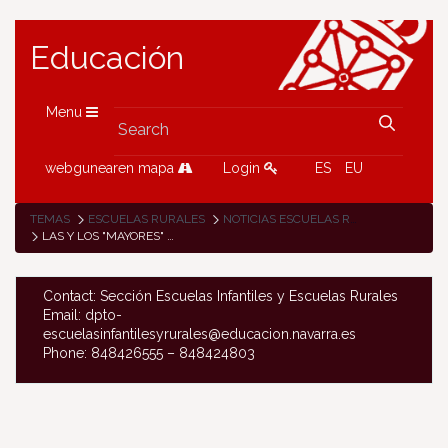
Educación
Menu
webgunearen mapa
Login
ES
EU
TEMAS
ESCUELAS RURALES
NOTICIAS ESCUELAS RURALES
LAS Y LOS "MAYORES" DE LA ESCUELA DE ETXALAR ORGANIZAN UN TALLER DE LOS SENTIDOS PARA PEQUES
Contact: Sección Escuelas Infantiles y Escuelas Rurales
Email: dpto-
escuelasinfantilesyrurales@educacion.navarra.es
Phone: 848426555 – 848424803