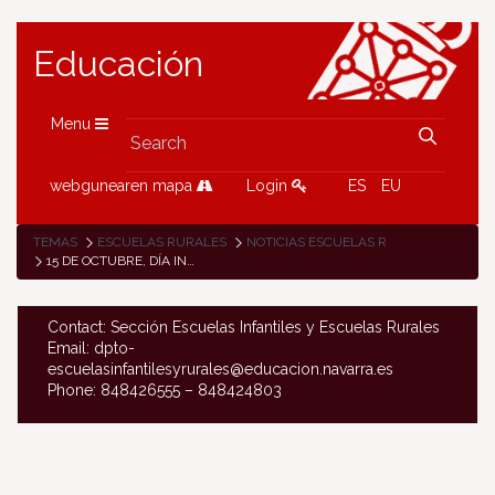
Educación
Menu
webgunearen mapa
Login
ES
EU
TEMAS
ESCUELAS RURALES
NOTICIAS ESCUELAS RURALES
15 DE OCTUBRE, DÍA INTERNACIONAL DE LAS MUJERES RURALES
Contact: Sección Escuelas Infantiles y Escuelas Rurales
Email: dpto-
escuelasinfantilesyrurales@educacion.navarra.es
Phone: 848426555 – 848424803