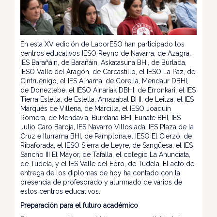
En esta XV edición de LaborESO han participado los
centros educativos IESO Reyno de Navarra, de Azagra,
IES Barañáin, de Barañáin, Askatasuna BHI, de Burlada,
IESO Valle del Aragón, de Carcastillo, el IESO La Paz, de
Cintruénigo, el IES Alhama, de Corella, Mendaur DBHI,
de Doneztebe, el IESO Ainariak DBHI, de Erronkari, el IES
Tierra Estella, de Estella, Amazabal BHI, de Leitza, el IES
Marqués de Villena, de Marcilla, el IESO Joaquín
Romera, de Mendavia, Biurdana BHI, Eunate BHI, IES
Julio Caro Baroja, IES Navarro Villoslada, IES Plaza de la
Cruz e Iturrama BHI, de Pamplona,el IESO El Cierzo, de
Ribaforada, el IESO Sierra de Leyre, de Sangüesa, el IES
Sancho III El Mayor, de Tafalla, el colegio La Anunciata,
de Tudela, y el IES Valle del Ebro, de Tudela. El acto de
entrega de los diplomas de hoy ha contado con la
presencia de profesorado y alumnado de varios de
estos centros educativos.
Preparación para el futuro académico