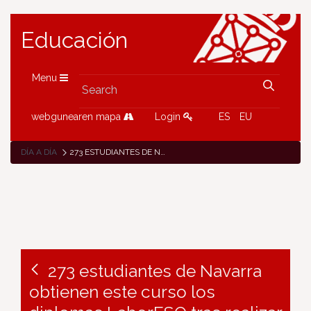
Educación
Menu
webgunearen mapa
Login
ES
EU
DÍA A DÍA
273 ESTUDIANTES DE NAVARRA OBTIENEN ESTE CURSO LOS DIPLOMAS LABORESO TRAS REALIZAR ESTANCIAS DE DOS SEMANAS EN 216 EMPRESAS
273 estudiantes de Navarra
obtienen este curso los