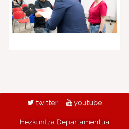
twitter
youtube
Hezkuntza Departamentua