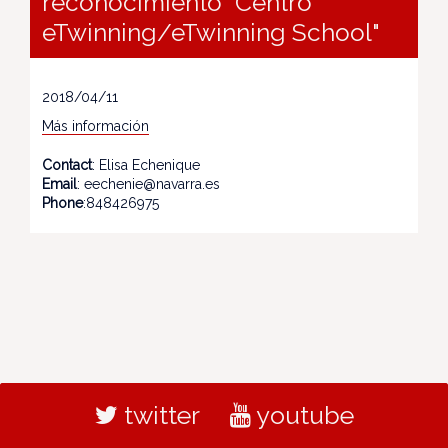
reconocimiento "Centro
eTwinning/eTwinning School"
2018/04/11
Más información
Contact
: Elisa Echenique
Email
: eechenie@navarra.es
Phone
:848426975
twitter
youtube