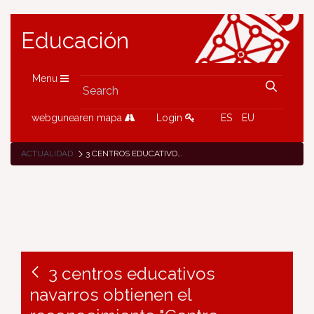
Educación
Menu
webgunearen mapa
Login
ES
EU
ACTUALIDAD
3 CENTROS EDUCATIVOS NAVARROS OBTIENEN EL RECONOCIMIENTO "CENTRO ETWINNING/ETWINNING SCHOOL"
3 centros educativos
navarros obtienen el