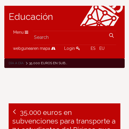
Educación
Menu
webgunearen mapa
Login
ES
EU
DÍA A DÍA
35.000 EUROS EN SUBVENCIONES PARA TRANSPORTE A 74 ESTUDIANTES DEL PIRINEO QUE CURSAN BACHILLERATO O FP EN PAMPLONA O COMARCA
35.000 euros en
subvenciones para transporte a