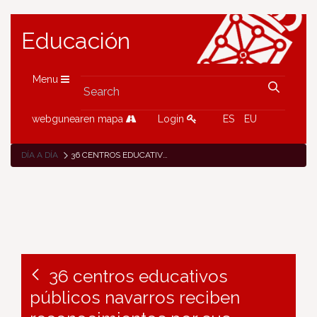
Educación
Menu
webgunearen mapa
Login
ES
EU
DÍA A DÍA
36 CENTROS EDUCATIVOS PÚBLICOS NAVARROS RECIBEN RECONOCIMIENTOS POR SUS SISTEMAS DE GESTIÓN DE LA CALIDAD
36 centros educativos
públicos navarros reciben