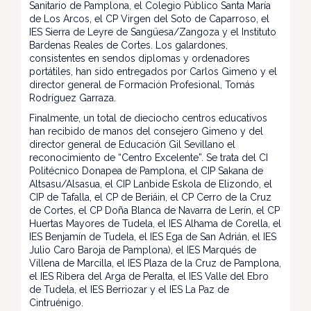
Sanitario de Pamplona, el Colegio Público Santa María
de Los Arcos, el CP Virgen del Soto de Caparroso, el
IES Sierra de Leyre de Sangüesa/Zangoza y el Instituto
Bardenas Reales de Cortes. Los galardones,
consistentes en sendos diplomas y ordenadores
portátiles, han sido entregados por Carlos Gimeno y el
director general de Formación Profesional, Tomás
Rodríguez Garraza.
Finalmente, un total de dieciocho centros educativos
han recibido de manos del consejero Gimeno y del
director general de Educación Gil Sevillano el
reconocimiento de “Centro Excelente”. Se trata del CI
Politécnico Donapea de Pamplona, el CIP Sakana de
Altsasu/Alsasua, el CIP Lanbide Eskola de Elizondo, el
CIP de Tafalla, el CP de Beriáin, el CP Cerro de la Cruz
de Cortes, el CP Doña Blanca de Navarra de Lerín, el CP
Huertas Mayores de Tudela, el IES Alhama de Corella, el
IES Benjamín de Tudela, el IES Ega de San Adrián, el IES
Julio Caro Baroja de Pamplona), el IES Marqués de
Villena de Marcilla, el IES Plaza de la Cruz de Pamplona,
el IES Ribera del Arga de Peralta, el IES Valle del Ebro
de Tudela, el IES Berriozar y el IES La Paz de
Cintruénigo.