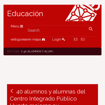
Educación
Menu
webgunearen mapa
Login
ES
EU
DÍA A DÍA
40 ALUMNOS Y ALUMNAS DEL CENTRO INTEGRADO PÚBLICO HUARTE MEJORAN SU EMPLEABILIDAD GRACIAS A LA FORMACIÓN PROFESIONAL DUAL
40 alumnos y alumnas del
Centro Integrado Público