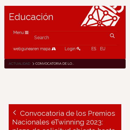
Educación
Menu
webgunearen mapa
Login
ES
EU
ACTUALIDAD
CONVOCATORIA DE LOS PREMIOS NACIONALES ETWINNING 2023: PLAZO DE SOLICITUD ABIERTO HASTA EL 10 DE MARZO
Convocatoria de los Premios
Nacionales eTwinning 2023: