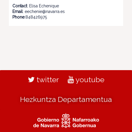
Contact
: Elisa Echenique
Email
: eechenie@navarra.es
Phone
:848426975
twitter
youtube
Hezkuntza Departamentua