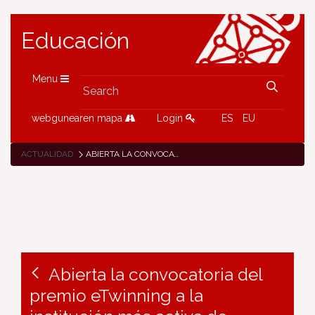
Educación
Menu
webgunearen mapa
Login
ES
EU
ACTUALIDAD
ABIERTA LA CONVOCATORIA DEL PREMIO ETWINNING A LA INSTITUCIÓN MÁS ACTIVA DE FORMACIÓN INICIAL DEL PROFESORADO
Abierta la convocatoria del
premio eTwinning a la