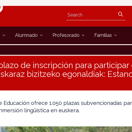
s
Alumnado
Profesorado
Familias
plazo de inscripción para participar 
karaz bizitzeko egonaldiak: Estanci
 Educación ofrece 1.050 plazas subvencionadas para
nmersión lingüística en euskera.