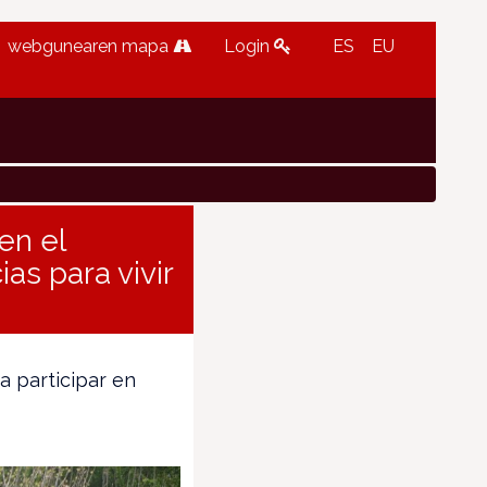
webgunearen mapa
Login
ES
EU
en el
as para vivir
 participar en