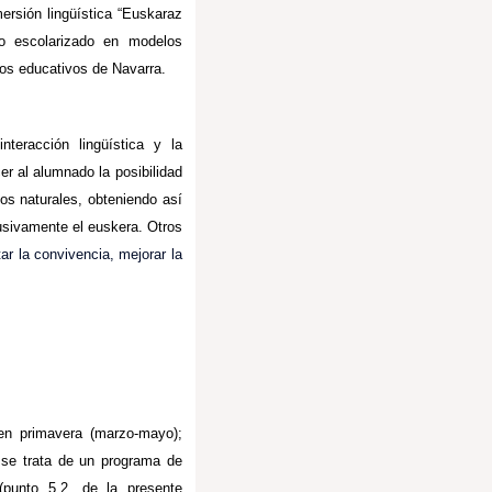
rsión lingüística “Euskaraz
do escolarizado en modelos
ros educativos de Navarra.
teracción lingüística y la
er al alumnado la posibilidad
os naturales, obteniendo así
usivamente el euskera. Otros
ar la convivencia, mejorar la
 en primavera (marzo-mayo);
 se trata de un programa de
 (punto 5.2. de la presente