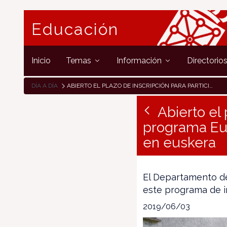
Educación
Inicio
Temas
Información
Directorio
DÍA A DÍA
ABIERTO EL PLAZO DE INSCRIPCIÓN PARA PARTICIPAR EN EL PROGRAMA EUSKARAZ BIZITZEKO EGONALDIAK: ESTANCIAS PARA VIVIR EN EUSKERA
Abierto el 
programa Eus
en euskera
El Departamento de
este programa de i
2019/06/03