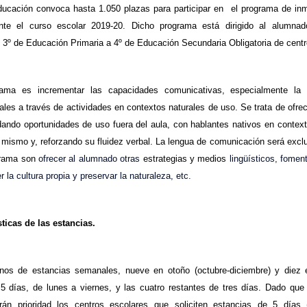
ucación convoca hasta 1.050 plazas para participar en el programa de inme
ante el curso escolar 2019-20. Dicho programa está dirigido al alumna
e 3º de Educación Primaria a 4º de Educación Secundaria Obligatoria de cent
rama es incrementar las capacidades comunicativas, especialmente la in
les a través de actividades en contextos naturales de uso. Se trata de ofrec
ando oportunidades de uso fuera del aula, con hablantes nativos en context
 mismo y, reforzando su fluidez verbal. La lengua de comunicación será excl
grama son
ofrecer al alumnado otras
estrategias y medios
lingüísticos, foment
la cultura propia y preservar la naturaleza, etc.
sticas de las estancias.
rnos de estancias semanales, nueve en otoño (octubre-diciembre) y diez
5 días, de lunes a viernes, y las cuatro restantes de tres días. Dado que
ndrán prioridad los centros escolares que soliciten estancias de 5 días