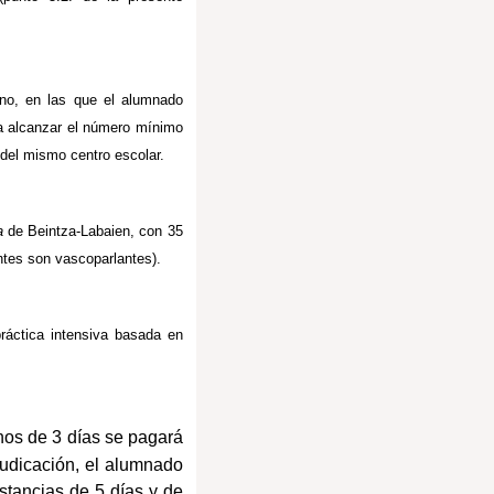
no, en las que el alumnado
ra alcanzar el número mínimo
 del mismo centro escolar.
a
de Beintza-Labaien, con 35
tes son vascoparlantes).
práctica intensiva basada en
rnos de 3 días se pagará
djudicación, el alumnado
stancias de 5 días y de