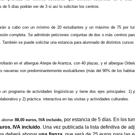
 de 5 días podrán ser de 3 si así lo solicitan los centros.
varán a cabo con un mínimo de 20 estudiantes y un máximo de 75 por tur
nsión completa. Se admitirán peticiones conjuntas de dos o más centros pa
.). También se puede solicitar una estancia para alumnado de distintos cursos
rollarán en el albergue
Aterpe
de Arantza, con 40 plazas, y el albergue
Orbel
es navarras son predominantemente euskaldunes (más del 90% de los habitan
n un programa de actividades lingüísticas y tiene dos ejes principales: 1) 
aborativo y 2) práctica interactiva en las visitas y actividades culturales.
por estancia de 5 días. En los tu
á abonar
88,00 euros, IVA incluido,
uros, IVA incluido
. Una vez publicada la lista definitiva de a
ama deberá abonar
una fianza
, que será de 25 euros para las e