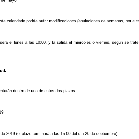
5 de mayo
ste calendario podría sufrir modificaciones (anulaciones de semanas, por eje
erá el lunes a las 10:00, y la salida el miércoles o viernes, según se trat
tud.
entarán dentro de uno de estos dos plazos:
19.
 de 2019 (el plazo terminará a las 15:00 del día 20 de septiembre).