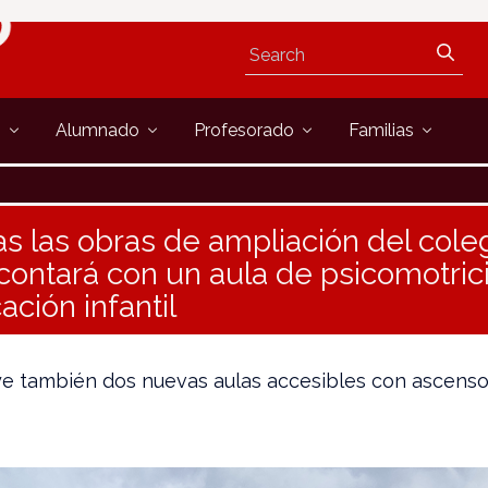
s
Alumnado
Profesorado
Familias
s las obras de ampliación del cole
 contará con un aula de psicomotric
ción infantil
e también dos nuevas aulas accesibles con ascensor