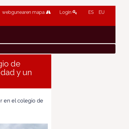
webgunearen mapa
Login
ES
EU
gio de
idad y un
 en el colegio de