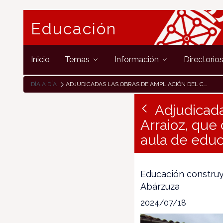
Educación
Inicio
Temas
Información
Directorio
DÍA A DÍA
ADJUDICADAS LAS OBRAS DE AMPLIACIÓN DEL COLEGIO DE ARRAIOZ, QUE CONTARÁ CON UN AULA DE PSICOMOTRICIDAD Y UN AULA DE EDUCACIÓN INFANTIL
Adjudicada
Arraioz, que
aula de educa
Educación construy
Abárzuza
2024/07/18