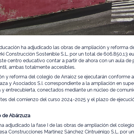
ucación ha adjudicado las obras de ampliación y reforma de
rki Construcción Sostenible S.L. por un total de 606.850,13 eu
este centro educativo contar a partir de ahora con un aula de
antil, ambas totalmente accesibles.
ón y reforma del colegio de Arraioz se ejecutarán conforme 
aza y Asociados S.I. correspondiente a la ampliación en supe
a y entrecubierta, conectados mediante un núcleo de comunic
es del comienzo del curso 2024-2025 y el plazo de ejecució
o de Abárzuza
a adjudicado la fase I de las obras de ampliación del colegi
esa Construcciones Martínez Sánchez Cintruénigo S.L. por un