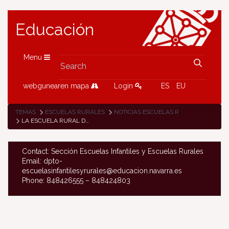
Educación
Menu
webgunearen mapa
Login
ES
EU
TEMAS
ESCUELAS RURALES
NOTICIAS ESCUELAS RURALES
LA ESCUELA RURAL DE ALMANDOZ, DE CAMPAMENTO
Contact: Sección Escuelas Infantiles y Escuelas Rurales
Email: dpto-
escuelasinfantilesyrurales@educacion.navarra.es
Phone: 848426555 – 848424803