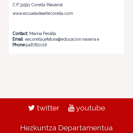
C.P:31591 Corella (Navarra)
www.escueladeartecorella.com
Contact
: Marina Peralta
Email
: eacorella.jefatura@educacion.navarra.e
Phone
:948782016
twitter
youtube
Hezkuntza Departamentua