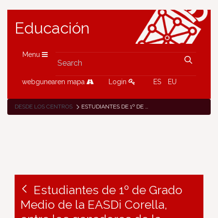
Educación
Menu
webgunearen mapa
Login
ES
EU
DESDE LOS CENTROS
ESTUDIANTES DE 1º DE GRADO MEDIO DE LA EASDI CORELLA, ENTRE LOS GANADORES DE LA PRIMERA FASE DEL RETO BIG DATA 2020 DE LA FUNDACIÓN LA CAIXA
Estudiantes de 1º de Grado
Medio de la EASDi Corella,