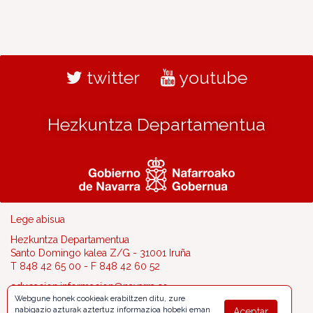
twitter
youtube
Hezkuntza Departamentua
Lege abisua
Hezkuntza Departamentua
Santo Domingo kalea Z/G - 31001 Iruña
T 848 42 65 00 - F 848 42 60 52
educacion.informacion@navarra.es
Webgune honek cookieak erabiltzen ditu, zure
nabigazio azturak aztertuz informazioa hobeki eman
Aceptar