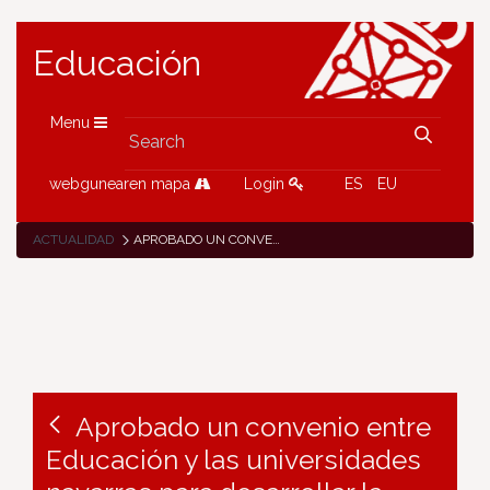
Educación
Menu
webgunearen mapa
Login
ES
EU
ACTUALIDAD
APROBADO UN CONVENIO ENTRE EDUCACIÓN Y LAS UNIVERSIDADES NAVARRAS PARA DESARROLLAR LA ACTIVIDAD INVESTIGADORA EN CENTROS ESCOLARES
Aprobado un convenio entre
Educación y las universidades