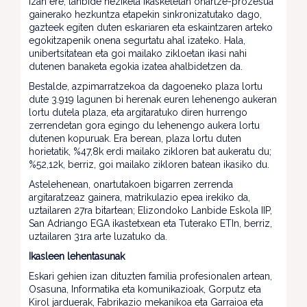
Izan ere, lanbide heziketa ikasketetan onartze-prozesua
gainerako hezkuntza etapekin sinkronizatutako dago,
gazteek egiten duten eskariaren eta eskaintzaren arteko
egokitzapenik onena segurtatu ahal izateko. Hala,
unibertsitatean eta goi mailako zikloetan ikasi nahi
dutenen banaketa egokia izatea ahalbidetzen da.
Bestalde, azpimarratzekoa da dagoeneko plaza lortu
dute 3.919 lagunen bi herenak euren lehenengo aukeran
lortu dutela plaza, eta argitaratuko diren hurrengo
zerrendetan gora egingo du lehenengo aukera lortu
dutenen kopuruak. Era berean, plaza lortu duten
horietatik, %47,8k erdi mailako zikloren bat aukeratu du;
%52,12k, berriz, goi mailako zikloren batean ikasiko du.
Astelehenean, onartutakoen bigarren zerrenda
argitaratzeaz gainera, matrikulazio epea irekiko da,
uztailaren 27ra bitartean; Elizondoko Lanbide Eskola IIP,
San Adriango EGA ikastetxean eta Tuterako ETIn, berriz,
uztailaren 31ra arte luzatuko da.
Ikasleen lehentasunak
Eskari gehien izan dituzten familia profesionalen artean,
Osasuna, Informatika eta komunikazioak, Gorputz eta
Kirol jarduerak, Fabrikazio mekanikoa eta Garraioa eta