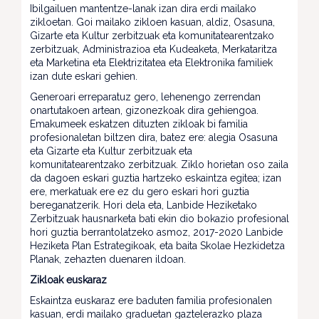
Ibilgailuen mantentze-lanak izan dira erdi mailako
zikloetan. Goi mailako zikloen kasuan, aldiz, Osasuna,
Gizarte eta Kultur zerbitzuak eta komunitatearentzako
zerbitzuak, Administrazioa eta Kudeaketa, Merkataritza
eta Marketina eta Elektrizitatea eta Elektronika familiek
izan dute eskari gehien.
Generoari erreparatuz gero, lehenengo zerrendan
onartutakoen artean, gizonezkoak dira gehiengoa.
Emakumeek eskatzen dituzten zikloak bi familia
profesionaletan biltzen dira, batez ere: alegia Osasuna
eta Gizarte eta Kultur zerbitzuak eta
komunitatearentzako zerbitzuak. Ziklo horietan oso zaila
da dagoen eskari guztia hartzeko eskaintza egitea; izan
ere, merkatuak ere ez du gero eskari hori guztia
bereganatzerik. Hori dela eta, Lanbide Heziketako
Zerbitzuak hausnarketa bati ekin dio bokazio profesional
hori guztia berrantolatzeko asmoz, 2017-2020 Lanbide
Heziketa Plan Estrategikoak, eta baita Skolae Hezkidetza
Planak, zehazten duenaren ildoan.
Zikloak euskaraz
Eskaintza euskaraz ere baduten familia profesionalen
kasuan, erdi mailako graduetan gaztelerazko plaza