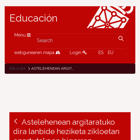
Educación
Menu
webgunearen mapa
Login
ES
EU
DÍA A DÍA
ASTELEHENEAN ARGITARATUKO DIRA LANBIDE HEZIKETA ZIKLOETAN ONARTUTAKOEN BIGARREN ZERRENDAK
Astelehenean argitaratuko
dira lanbide heziketa zikloetan