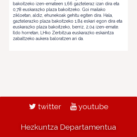
bakoitzeko izen-emateen 1,66 gazteleraz izan dira eta
0,78 euskarazko plaza bakoitzeko. Goi mailako
zikloetan, aldiz, ehunekoak gehitu egiten dira. Hala,
gaztelerazko plaza bakoitzeko 1,84 eskari egon dira eta
euskarazko plaza bakoitzeko, berriz, 2,04 izen-emate.
Ildo horretan, LHko Zerbitzua euskarazko eskaintza
zabaltzeko aukera baloratzen ari da.
twitter
youtube
Hezkuntza Departamentua