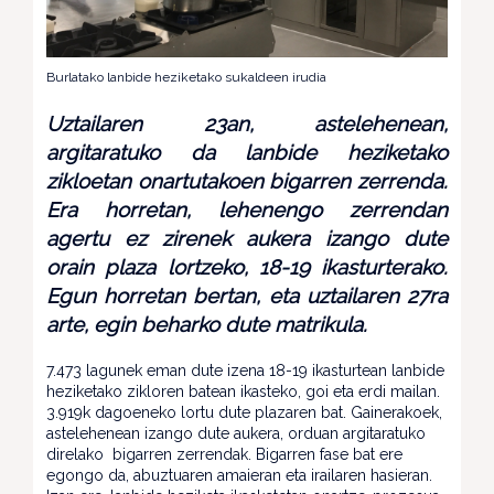
Burlatako lanbide heziketako sukaldeen irudia
Uztailaren 23an, astelehenean,
argitaratuko da lanbide heziketako
zikloetan onartutakoen bigarren zerrenda.
Era horretan, lehenengo zerrendan
agertu ez zirenek aukera izango dute
orain plaza lortzeko, 18-19 ikasturterako.
Egun horretan bertan, eta uztailaren 27ra
arte, egin beharko dute matrikula.
7.473 lagunek eman dute izena 18-19 ikasturtean lanbide
heziketako zikloren batean ikasteko, goi eta erdi mailan.
3.919k dagoeneko lortu dute plazaren bat. Gainerakoek,
astelehenean izango dute aukera, orduan argitaratuko
direlako bigarren zerrendak. Bigarren fase bat ere
egongo da, abuztuaren amaieran eta irailaren hasieran.