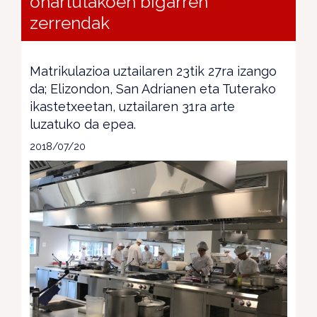
onartutakoen bigarren
zerrendak
Matrikulazioa uztailaren 23tik 27ra izango
da; Elizondon, San Adrianen eta Tuterako
ikastetxeetan, uztailaren 31ra arte
luzatuko da epea.
2018/07/20