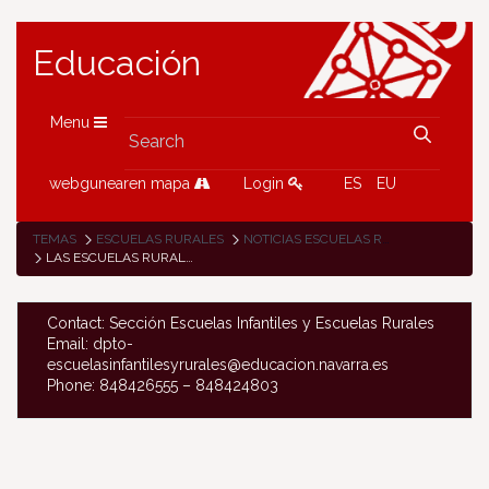
Educación
Menu
webgunearen mapa
Login
ES
EU
TEMAS
ESCUELAS RURALES
NOTICIAS ESCUELAS RURALES
LAS ESCUELAS RURALES DE ARANTZA, IGANTZI Y ETXALAR DE CINCO VILLAS HAN REALIZADO CONJUNTAMENTE LA FORMACIÓN "BORTZIRIETAKO MINTZOAK" DE LA MANO DE MAITE LAKAR
Contact: Sección Escuelas Infantiles y Escuelas Rurales
Email: dpto-
escuelasinfantilesyrurales@educacion.navarra.es
Phone: 848426555 – 848424803