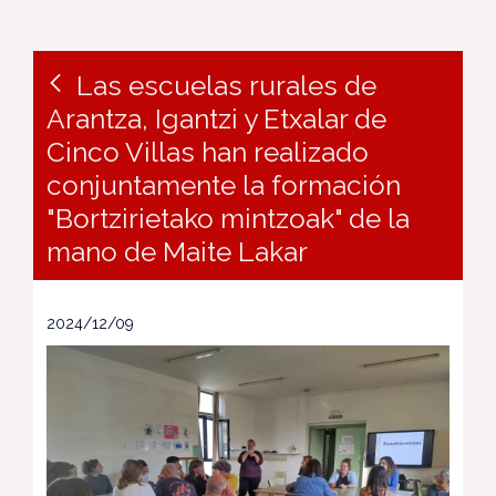
Las escuelas rurales de
Arantza, Igantzi y Etxalar de
Cinco Villas han realizado
conjuntamente la formación
"Bortzirietako mintzoak" de la
mano de Maite Lakar
2024/12/09