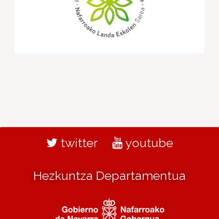
twitter
youtube
Hezkuntza Departamentua