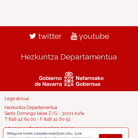
twitter
youtube
Hezkuntza Departamentua
Lege abisua
Hezkuntza Departamentua
Santo Domingo kalea Z/G - 31001 Iruña
T 848 42 65 00 - F 848 42 60 52
educacion.informacion@navarra.es
Webgune honek cookieak erabiltzen ditu, zure