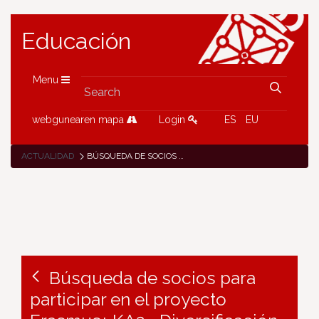
Educación
Menu
webgunearen mapa
Login
ES
EU
ACTUALIDAD
BÚSQUEDA DE SOCIOS PARA PARTICIPAR EN EL PROYECTO ERASMUS+ KA2 «DIVERSIFICACIÓN EN LA EDUCACIÓN DIGITAL PARA LOS CENTROS ESCOLARES DE EDUCACIÓN PRIMARIA»
Búsqueda de socios para
participar en el proyecto