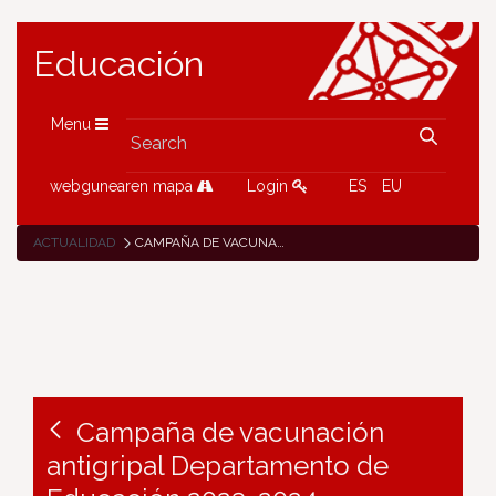
Educación
Menu
webgunearen mapa
Login
ES
EU
ACTUALIDAD
CAMPAÑA DE VACUNACIÓN ANTIGRIPAL DEPARTAMENTO DE EDUCACIÓN 2023-2024
Campaña de vacunación
antigripal Departamento de